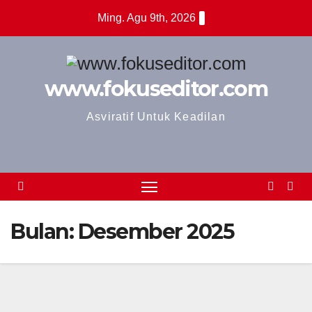
Skip
Ming. Agu 9th, 2026
to
content
www.fokuseditor.com
Asviratif Untuk Keadilan
Bulan:
Desember 2025