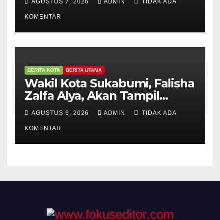
AGUSTUS 7, 2026
ADMIN
TIDAK ADA
PRIMA Awards 2026
KOMENTAR
BERITA KOTA
BERITA UTAMA
Wakil Kota Sukabumi, Falisha
Zalfa Alya, Akan Tampil
Dalam Grandfinal Pasanggiri
AGUSTUS 6, 2026
ADMIN
TIDAK ADA
Wanoja Jajaka Budaya Jawa
KOMENTAR
Barat