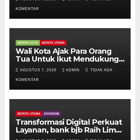
HUT ke – 81
KOMENTAR
BERITA KOTA
BERITA UTAMA
Wali Kota Ajak Para Orang
Tua Untuk Ikut Mendukung
Pelaksanaan BIAS
AGUSTUS 7, 2026
ADMIN
TIDAK ADA
KOMENTAR
BERITA UTAMA
EKONOMI
Transformasi Digital Perkuat
Layanan, bank bjb Raih Lima
Titanium Awards pada