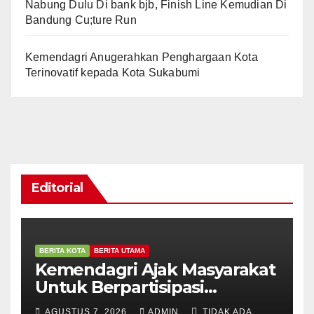
Nabung Dulu Di bank bjb, Finish Line Kemudian Di
Bandung Cu;ture Run
Kemendagri Anugerahkan Penghargaan Kota
Terinovatif kepada Kota Sukabumi
Editorial
BERITA KOTA
BERITA UTAMA
Kemendagri Ajak Masyarakat
Untuk Berpartisipasi
Menyemarakkan Peringatan
AGUSTUS 7, 2026
ADMIN
TIDAK ADA