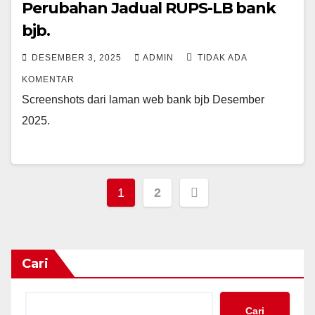
Perubahan Jadual RUPS-LB bank
bjb.
DESEMBER 3, 2025
ADMIN
TIDAK ADA
KOMENTAR
Screenshots dari laman web bank bjb Desember
2025.
Paginasi
1
2
pos
Cari
Cari