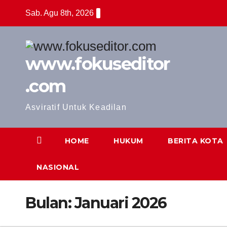
Skip
Sab. Agu 8th, 2026
to
content
www.fokuseditor
.com
Asviratif Untuk Keadilan
HOME
HUKUM
BERITA KOTA
NASIONAL
Bulan:
Januari 2026