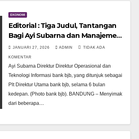
EKONOMI
Editorial : Tiga Judul, Tantangan
Bagi Ayi Subarna dan Manajemen
bank bjb Terkait, Kata Gubernur
JANUARI 27, 2026
ADMIN
TIDAK ADA
Jawa Barat Fahami dan Serius.
KOMENTAR
Ayi Subarna Direktur Direktur Operasional dan
Teknologi Informasi bank bjb, yang ditunjuk sebagai
Plt Direktur Utama bank bjb, selama 6 bulan
kedepan. (Photo bank bjb). BANDUNG – Menyimak
dari beberapa…