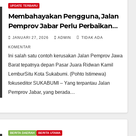
UPDATE TERBARU
Membahayakan Pengguna, Jalan
Pemprov Jabar Perlu Perbaikan
Serius Jangan Asal-asalan.
JANUARI 27, 2026
ADMIN
TIDAK ADA
KOMENTAR
Ini salah satu contoh kerusakan Jalan Pemprov Jawa
Barat tepatnya depan Pasar Juara Ridwan Kamil
LemburSitu Kota Sukabumi. (Pohto Istimewa)
fokuseditor SUKABUMI – Yang terpantau Jalan
Pemprov Jabar, yang berada…
BERITA DAERAH
BERITA UTAMA