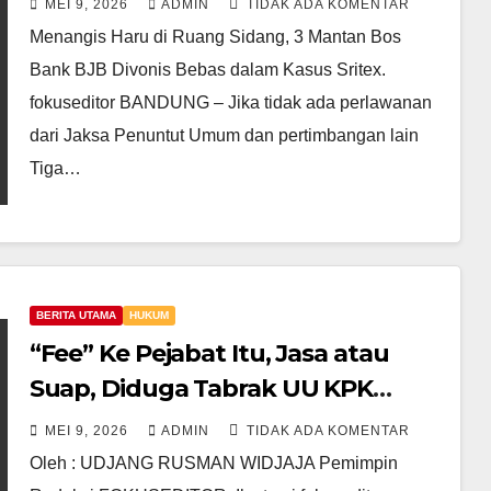
MEI 9, 2026
ADMIN
TIDAK ADA KOMENTAR
Bebas?
Menangis Haru di Ruang Sidang, 3 Mantan Bos
Bank BJB Divonis Bebas dalam Kasus Sritex.
fokuseditor BANDUNG – Jika tidak ada perlawanan
dari Jaksa Penuntut Umum dan pertimbangan lain
Tiga…
BERITA UTAMA
HUKUM
“Fee” Ke Pejabat Itu, Jasa atau
Suap, Diduga Tabrak UU KPK
Tidak?
MEI 9, 2026
ADMIN
TIDAK ADA KOMENTAR
Oleh : UDJANG RUSMAN WIDJAJA Pemimpin