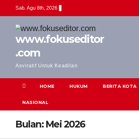
Skip
Sab. Agu 8th, 2026
to
content
www.fokuseditor
.com
Asviratif Untuk Keadilan
HOME
HUKUM
BERITA KOTA
NASIONAL
Bulan:
Mei 2026