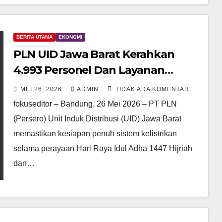
BERITA UTAMA
EKONOMI
PLN UID Jawa Barat Kerahkan
4.993 Personel Dan Layanan
Digital 24 jam Selama Idul Adha
MEI 26, 2026
ADMIN
TIDAK ADA KOMENTAR
Dan Waisak 2026
fokuseditor – Bandung, 26 Mei 2026 – PT PLN
(Persero) Unit Induk Distribusi (UID) Jawa Barat
memastikan kesiapan penuh sistem kelistrikan
selama perayaan Hari Raya Idul Adha 1447 Hijriah
dan…