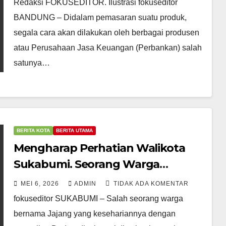
Redaksi FOKUSEDITOR. Ilustrasi fokuseditor
BANDUNG – Didalam pemasaran suatu produk,
segala cara akan dilakukan oleh berbagai produsen
atau Perusahaan Jasa Keuangan (Perbankan) salah
satunya…
BERITA KOTA
BERITA UTAMA
Mengharap Perhatian Walikota
Sukabumi. Seorang Warga
Rumahnya Hampir Ambruk.
MEI 6, 2026
ADMIN
TIDAK ADA KOMENTAR
fokuseditor SUKABUMI – Salah seorang warga
bernama Jajang yang kesehariannya dengan