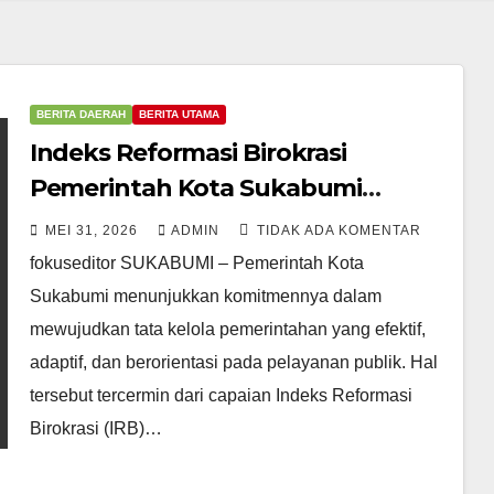
BERITA DAERAH
BERITA UTAMA
Indeks Reformasi Birokrasi
Pemerintah Kota Sukabumi
Mencapai Skor 90,30 Dengan
MEI 31, 2026
ADMIN
TIDAK ADA KOMENTAR
Predikat A
fokuseditor SUKABUMI – Pemerintah Kota
Sukabumi menunjukkan komitmennya dalam
mewujudkan tata kelola pemerintahan yang efektif,
adaptif, dan berorientasi pada pelayanan publik. Hal
tersebut tercermin dari capaian Indeks Reformasi
Birokrasi (IRB)…