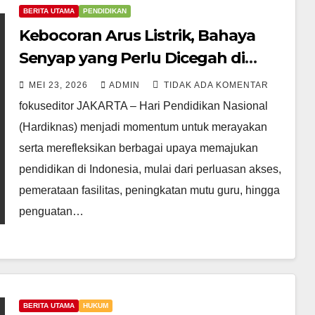
BERITA UTAMA
PENDIDIKAN
Kebocoran Arus Listrik, Bahaya
Senyap yang Perlu Dicegah di
Sekolah
MEI 23, 2026
ADMIN
TIDAK ADA KOMENTAR
fokuseditor JAKARTA – Hari Pendidikan Nasional
(Hardiknas) menjadi momentum untuk merayakan
serta merefleksikan berbagai upaya memajukan
pendidikan di Indonesia, mulai dari perluasan akses,
pemerataan fasilitas, peningkatan mutu guru, hingga
penguatan…
BERITA UTAMA
HUKUM