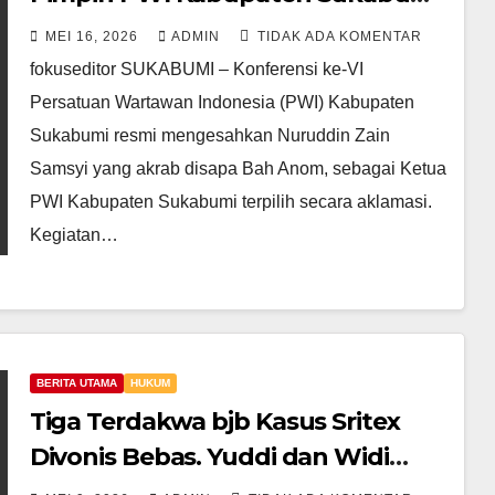
Usung Semangat “MASAGI” dan
MEI 16, 2026
ADMIN
TIDAK ADA KOMENTAR
PWI KUAT
fokuseditor SUKABUMI – Konferensi ke-VI
Persatuan Wartawan Indonesia (PWI) Kabupaten
Sukabumi resmi mengesahkan Nuruddin Zain
Samsyi yang akrab disapa Bah Anom, sebagai Ketua
PWI Kabupaten Sukabumi terpilih secara aklamasi.
Kegiatan…
BERITA UTAMA
HUKUM
Tiga Terdakwa bjb Kasus Sritex
Divonis Bebas. Yuddi dan Widi
Dikasus Dana Iklan Bisakah