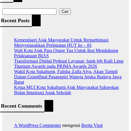
Cari
Recent Posts
Kemendagri Ajak Masyarakat Untuk Berpartisipasi
Menyemarakkan Peringatan HUT ke – 81
Wali Kota Ajak Para Orang Tua Untuk Ikut Mendukung
Pelaksanaan BIAS
Transformasi Digital Perkuat Layanan, bank bjb Raih Lima
Titanium Awards pada PRIMA Awards 2026
Wakil Kota Sukabumi, Falisha Zalfa Alya, Akan Tampil
Dalam Grandfinal Pasanggiri Wanoja Jajaka Budaya Jawa
Barat
Ketua MUI Kota Sukabumi Ajak Masyarakat Sukseskan
Bulan Imunisasi Anak Sekolah
Recent Comments
A WordPress Commenter
mengenai
Berita Viral