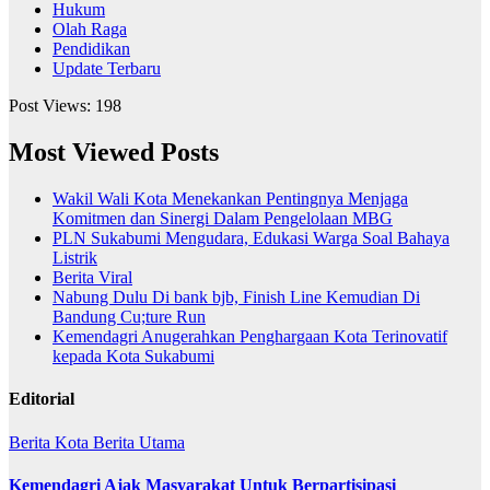
Hukum
Olah Raga
Pendidikan
Update Terbaru
Post Views:
198
Most Viewed Posts
Wakil Wali Kota Menekankan Pentingnya Menjaga
Komitmen dan Sinergi Dalam Pengelolaan MBG
PLN Sukabumi Mengudara, Edukasi Warga Soal Bahaya
Listrik
Berita Viral
Nabung Dulu Di bank bjb, Finish Line Kemudian Di
Bandung Cu;ture Run
Kemendagri Anugerahkan Penghargaan Kota Terinovatif
kepada Kota Sukabumi
Editorial
Berita Kota
Berita Utama
Kemendagri Ajak Masyarakat Untuk Berpartisipasi