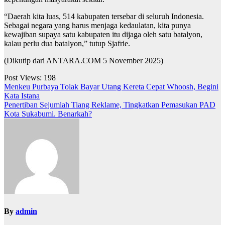
“Daerah kita luas, 514 kabupaten tersebar di seluruh Indonesia.
Sebagai negara yang harus menjaga kedaulatan, kita punya
kewajiban supaya satu kabupaten itu dijaga oleh satu batalyon,
kalau perlu dua batalyon,” tutup Sjafrie.
(Dikutip dari ANTARA.COM 5 November 2025)
Post Views:
198
Navigasi
Menkeu Purbaya Tolak Bayar Utang Kereta Cepat Whoosh, Begini
Kata Istana
pos
Penertiban Sejumlah Tiang Reklame, Tingkatkan Pemasukan PAD
Kota Sukabumi. Benarkah?
By
admin