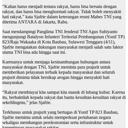
“Kalian harus menjadi tentara rakyat, harus bisa bersatu dengan
rakyat, dan harus bisa menghormati rakyat. Tidak boleh menyakiti
hati rakyat,” kata Sjafrie dalam keterangan resmi Mabes TNI yang
diterima ANTARA di Jakarta, Rabu.
Saat mendampingi Panglima TNI Jenderal TNI Agus Subiyanto
mengunjungi Batalyon Infanteri Teritorial Pembangunan (Yonif TP)
823/Raja Wakaaka di Kota Baubau, Sulawesi Tenggara (4/11),
Sjafrie mengatakan dukungan masyarakat menjadi salah satu faktor
utama TNI bisa ada hingga saat ini.
Karenanya untuk menjaga kesinambungan hubungan antara
masyarakat dengan TNI, Sjafrie meminta para prajurit untuk
memberikan pelayanan terbaik kepada masyarakat dan seluruh
prajurit diminta tidak bersikap arogan hingga menyakiti hati
masyarakat.
“Rakyat membiayai kita sampai kita masuk di lubang kubur. Karena
itu, berbaktilah kepada rakyat dan bantu kesulitan-kesulitan rakyat di
sekelilingmu,” jelas Sjafrie.
Terkhusus untuk prajurit yang bertugas di Yonif TP 823 Baubau,
Sjafrie meminta untuk selalu memperkuat pertahanan negara
sekaligus membangun perekonomian serta infrastruktur untuk
kepentingan masyarakat sekitar.