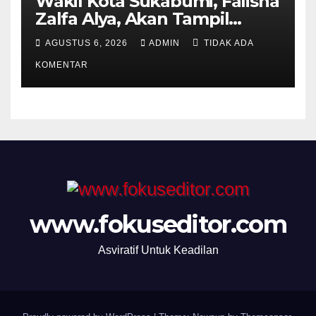
Wakil Kota Sukabumi, Falisha
Zalfa Alya, Akan Tampil
Dalam Grandfinal Pasanggiri
AGUSTUS 6, 2026
ADMIN
TIDAK ADA
Wanoja Jajaka Budaya Jawa
KOMENTAR
Barat
www.fokuseditor.com
Asviratif Untuk Keadilan