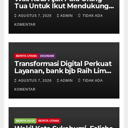
Tua Untuk Ikut Mendukung
Pelaksanaan BIAS
AGUSTUS 7, 2026
ADMIN
TIDAK ADA
KOMENTAR
BERITA UTAMA
EKONOMI
Transformasi Digital Perkuat
Layanan, bank bjb Raih Lima
Titanium Awards pada
AGUSTUS 7, 2026
ADMIN
TIDAK ADA
PRIMA Awards 2026
KOMENTAR
BERITA KOTA
BERITA UTAMA