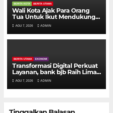
BERITA KOTA
BERITA UTAMA
Wali Kota Ajak Para Orang
Tua Untuk Ikut Mendukung
Pelaksanaan BIAS
AGU 7, 2026
ADMIN
BERITA UTAMA
EKONOMI
Transformasi Digital Perkuat
Layanan, bank bjb Raih Lima
Titanium Awards pada PRIMA
AGU 7, 2026
ADMIN
Awards 2026
Tinggalkan Balasan