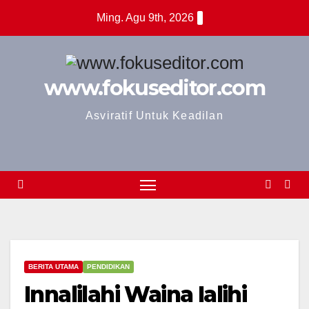
Skip
Ming. Agu 9th, 2026
to
content
www.fokuseditor.com
Asviratif Untuk Keadilan
BERITA UTAMA
PENDIDIKAN
Innalilahi Waina Ialihi