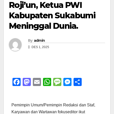
Roji’un, Ketua PWI
Kabupaten Sukabumi
Meninggal Dunia.
By
admin
DES 1, 2025
F
M
E
W
M
M
S
a
a
m
h
e
e
h
c
st
ail
at
ss
ss
ar
e
o
s
a
e
e
Pemimpin Umum/Pemimpin Redaksi dan Staf,
Karyawan dan Wartawan fokuseditor ikut