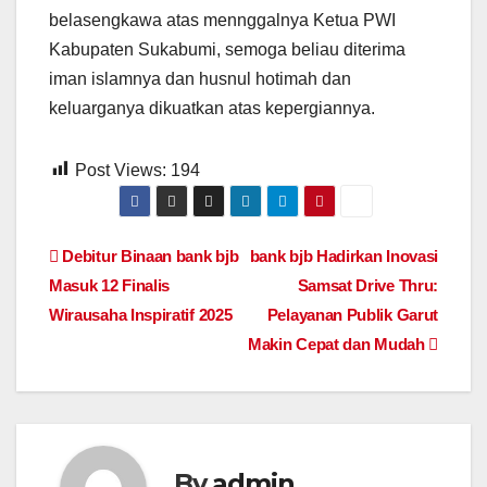
b
d
A
g
n
belasengkawa atas mennggalnya Ketua PWI
o
o
p
e
g
Kabupaten Sukabumi, semoga beliau diterima
o
n
p
er
iman islamnya dan husnul hotimah dan
k
keluarganya dikuatkan atas kepergiannya.
Post Views:
194
Navigasi
Debitur Binaan bank bjb
bank bjb Hadirkan Inovasi
Masuk 12 Finalis
Samsat Drive Thru:
pos
Wirausaha Inspiratif 2025
Pelayanan Publik Garut
Makin Cepat dan Mudah
By
admin