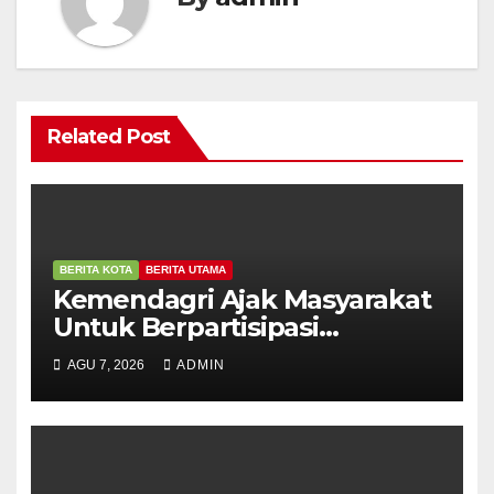
Related Post
BERITA KOTA
BERITA UTAMA
Kemendagri Ajak Masyarakat
Untuk Berpartisipasi
Menyemarakkan Peringatan
AGU 7, 2026
ADMIN
HUT ke – 81