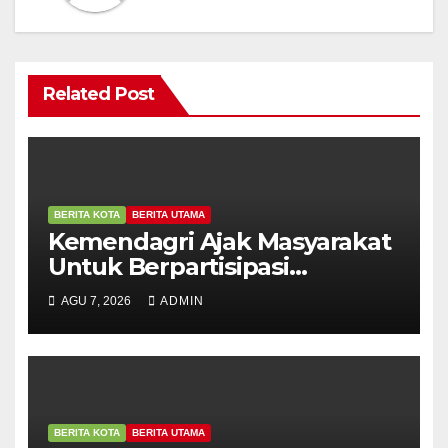
Related Post
BERITA KOTA
BERITA UTAMA
Kemendagri Ajak Masyarakat
Untuk Berpartisipasi
Menyemarakkan Peringatan
AGU 7, 2026
ADMIN
HUT ke – 81
BERITA KOTA
BERITA UTAMA