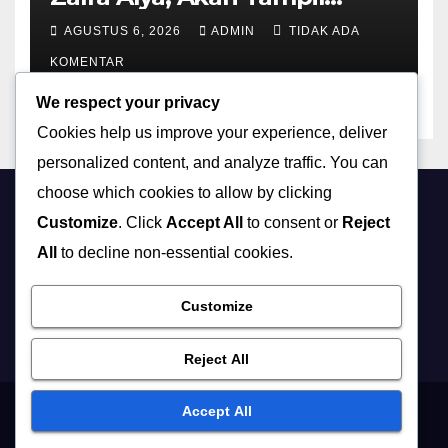
Dalam Grandfinal Pasanggiri
AGUSTUS 6, 2026
ADMIN
TIDAK ADA
Wanoja Jajaka Budaya Jawa
KOMENTAR
Barat
We respect your privacy
Cookies help us improve your experience, deliver
personalized content, and analyze traffic. You can
choose which cookies to allow by clicking
Customize
. Click
Accept All
to consent or
Reject
All
to decline non-essential cookies.
www.fokuseditor.com
Customize
Asviratif Untuk Keadilan
Reject All
Accept All
Proudly powered by WordPress
|
Theme: Newsup by
Themeansar
.