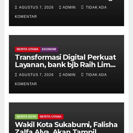
Pelaksanaan BIAS
AGUSTUS 7, 2026
ADMIN
TIDAK ADA
KOMENTAR
BERITA UTAMA
EKONOMI
Transformasi Digital Perkuat
Layanan, bank bjb Raih Lima
Titanium Awards pada
AGUSTUS 7, 2026
ADMIN
TIDAK ADA
PRIMA Awards 2026
KOMENTAR
BERITA KOTA
BERITA UTAMA
Wakil Kota Sukabumi, Falisha
Zalfa Alya, Akan Tampil