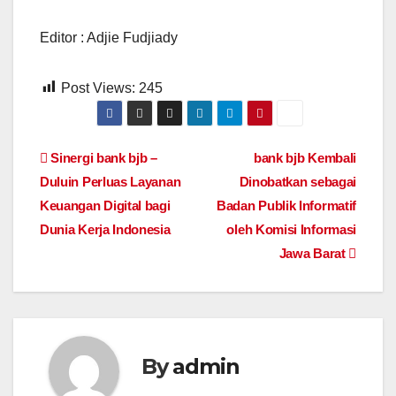
Editor : Adjie Fudjiady
Post Views:
245
Navigasi
Sinergi bank bjb –
bank bjb Kembali
Duluin Perluas Layanan
Dinobatkan sebagai
pos
Keuangan Digital bagi
Badan Publik Informatif
Dunia Kerja Indonesia
oleh Komisi Informasi
Jawa Barat
By
admin