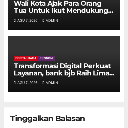
Wali Kota Ajak Para Orang
Tua Untuk Ikut Mendukung
Pelaksanaan BIAS
AGU 7, 2026
ADMIN
BERITA UTAMA
EKONOMI
Transformasi Digital Perkuat
Layanan, bank bjb Raih Lima
Titanium Awards pada PRIMA
AGU 7, 2026
ADMIN
Awards 2026
Tinggalkan Balasan