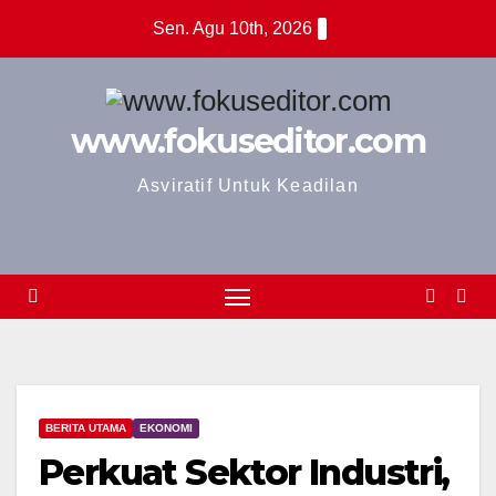
Skip
Sen. Agu 10th, 2026
to
content
www.fokuseditor.com
Asviratif Untuk Keadilan
BERITA UTAMA
EKONOMI
Perkuat Sektor Industri,