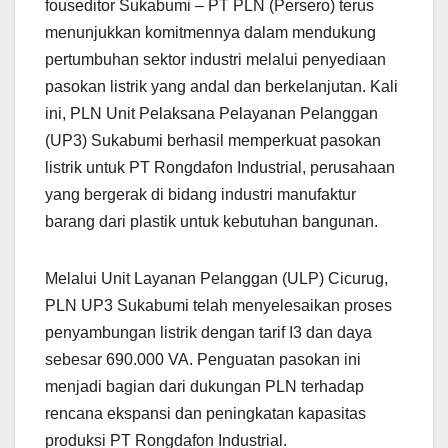
e
o
s
a
e
e
fouseditor Sukabumi – PT PLN (Persero) terus
menunjukkan komitmennya dalam mendukung
b
d
A
g
n
pertumbuhan sektor industri melalui penyediaan
o
o
p
e
g
pasokan listrik yang andal dan berkelanjutan. Kali
o
n
p
er
ini, PLN Unit Pelaksana Pelayanan Pelanggan
k
(UP3) Sukabumi berhasil memperkuat pasokan
listrik untuk PT Rongdafon Industrial, perusahaan
yang bergerak di bidang industri manufaktur
barang dari plastik untuk kebutuhan bangunan.
Melalui Unit Layanan Pelanggan (ULP) Cicurug,
PLN UP3 Sukabumi telah menyelesaikan proses
penyambungan listrik dengan tarif I3 dan daya
sebesar 690.000 VA. Penguatan pasokan ini
menjadi bagian dari dukungan PLN terhadap
rencana ekspansi dan peningkatan kapasitas
produksi PT Rongdafon Industrial.