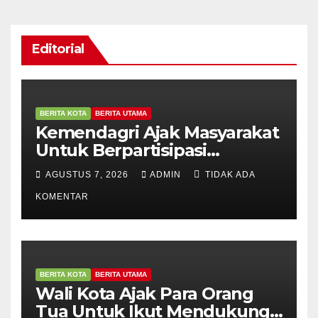
Editorial
BERITA KOTA
BERITA UTAMA
Kemendagri Ajak Masyarakat
Untuk Berpartisipasi
Menyemarakkan Peringatan
AGUSTUS 7, 2026
ADMIN
TIDAK ADA
HUT ke – 81
KOMENTAR
BERITA KOTA
BERITA UTAMA
Wali Kota Ajak Para Orang
Tua Untuk Ikut Mendukung