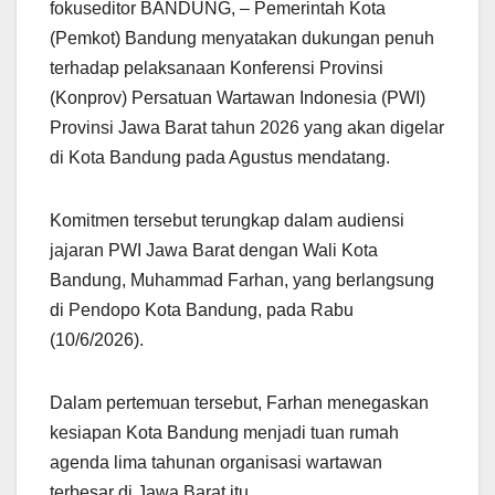
fokuseditor BANDUNG, – Pemerintah Kota
o
n
p
er
(Pemkot) Bandung menyatakan dukungan penuh
k
terhadap pelaksanaan Konferensi Provinsi
(Konprov) Persatuan Wartawan Indonesia (PWI)
Provinsi Jawa Barat tahun 2026 yang akan digelar
di Kota Bandung pada Agustus mendatang.
Komitmen tersebut terungkap dalam audiensi
jajaran PWI Jawa Barat dengan Wali Kota
Bandung, Muhammad Farhan, yang berlangsung
di Pendopo Kota Bandung, pada Rabu
(10/6/2026).
Dalam pertemuan tersebut, Farhan menegaskan
kesiapan Kota Bandung menjadi tuan rumah
agenda lima tahunan organisasi wartawan
terbesar di Jawa Barat itu.