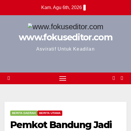
Skip
Kam. Agu 6th, 2026
to
content
www.fokuseditor.com
Asviratif Untuk Keadilan
BERITA DAERAH
BERITA UTAMA
Pemkot Bandung Jadi