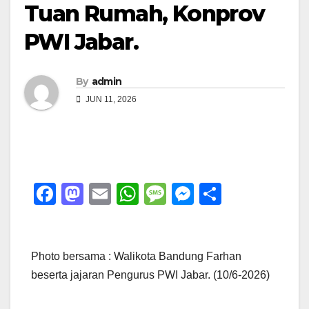
Tuan Rumah, Konprov
PWI Jabar.
By
admin
JUN 11, 2026
F
M
E
W
M
M
S
a
a
m
h
e
e
h
c
st
ail
at
ss
ss
ar
e
o
s
a
e
e
Photo bersama : Walikota Bandung Farhan
beserta jajaran Pengurus PWI Jabar. (10/6-2026)
b
d
A
g
n
o
o
p
e
g