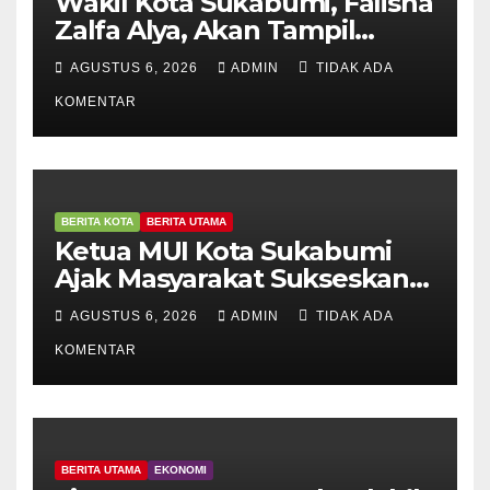
Wakil Kota Sukabumi, Falisha
Zalfa Alya, Akan Tampil
Dalam Grandfinal Pasanggiri
AGUSTUS 6, 2026
ADMIN
TIDAK ADA
Wanoja Jajaka Budaya Jawa
KOMENTAR
Barat
BERITA KOTA
BERITA UTAMA
Ketua MUI Kota Sukabumi
Ajak Masyarakat Sukseskan
Bulan Imunisasi Anak
AGUSTUS 6, 2026
ADMIN
TIDAK ADA
Sekolah
KOMENTAR
BERITA UTAMA
EKONOMI