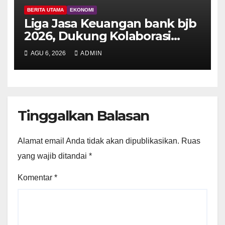
BERITA UTAMA
EKONOMI
Liga Jasa Keuangan bank bjb
2026, Dukung Kolaborasi
Industri Jasa Keuangan
AGU 6, 2026
ADMIN
Tinggalkan Balasan
Alamat email Anda tidak akan dipublikasikan.
Ruas
yang wajib ditandai
*
Komentar
*