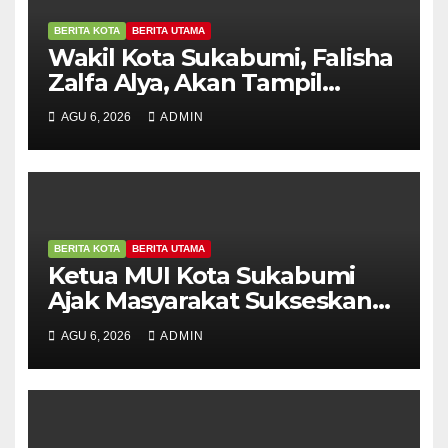
BERITA KOTA
BERITA UTAMA
Wakil Kota Sukabumi, Falisha
Zalfa Alya, Akan Tampil
Dalam Grandfinal Pasanggiri
AGU 6, 2026
ADMIN
Wanoja Jajaka Budaya Jawa
Barat
BERITA KOTA
BERITA UTAMA
Ketua MUI Kota Sukabumi
Ajak Masyarakat Sukseskan
Bulan Imunisasi Anak Sekolah
AGU 6, 2026
ADMIN