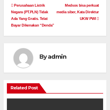
Navigasi
Perusahaan Listrik
Medsos bisa perkuat
Negara (PT.PLN) Tidak
media siber, Kata Direktur
pos
Ada Yang Gratis. Telat
UKW PWI
Bayar Dikenakan “Denda”
By
admin
Related Post