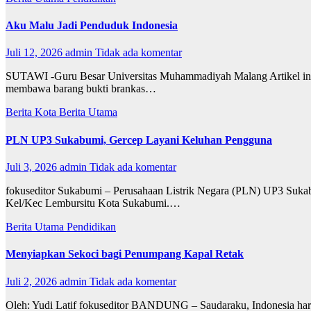
Aku Malu Jadi Penduduk Indonesia
Juli 12, 2026
admin
Tidak ada komentar
SUTAWI -Guru Besar Universitas Muhammadiyah Malang Artikel ini ad
membawa barang bukti brankas…
Berita Kota
Berita Utama
PLN UP3 Sukabumi, Gercep Layani Keluhan Pengguna
Juli 3, 2026
admin
Tidak ada komentar
fokuseditor Sukabumi – Perusahaan Listrik Negara (PLN) UP3 Sukab
Kel/Kec Lembursitu Kota Sukabumi.…
Berita Utama
Pendidikan
Menyiapkan Sekoci bagi Penumpang Kapal Retak
Juli 2, 2026
admin
Tidak ada komentar
Oleh: Yudi Latif fokuseditor BANDUNG – Saudaraku, Indonesia hari i