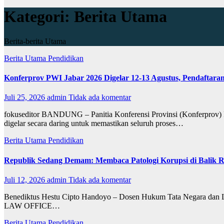
Kategori:
Berita Utama
Berita-berita Utama
Berita Utama
Pendidikan
Konferprov PWI Jabar 2026 Digelar 12-13 Agustus, Pendaftaran
Juli 25, 2026
admin
Tidak ada komentar
fokuseditor BANDUNG – Panitia Konferensi Provinsi (Konferprov) P
digelar secara daring untuk memastikan seluruh proses…
Berita Utama
Pendidikan
Republik Sedang Demam: Membaca Patologi Korupsi di Balik 
Juli 12, 2026
admin
Tidak ada komentar
Benediktus Hestu Cipto Handoyo – Dosen Hukum Tata Negara dan Le
LAW OFFICE…
Berita Utama
Pendidikan