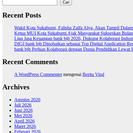
pos
Cari
Recent Posts
Wakil Kota Sukabumi, Falisha Zalfa Alya, Akan Tampil Dalam
Ketua MUI Kota Sukabumi Ajak Masyarakat Sukseskan Bulan 
Liga Jasa Keuangan bank bjb 2026, Dukung Kolaborasi Indust
DIGI bank bjb Dinobatkan sebagai Top Digital Application Re
bank bjb Perluas Kolaborasi dengan Dunia Pendidikan Lewat 
Recent Comments
A WordPress Commenter
mengenai
Berita Viral
Archives
Agustus 2026
Juli 2026
Juni 2026
Mei 2026
April 2026
Maret 2026
Februari 2026