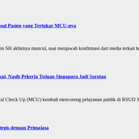
oal Pasien yang Tertukar MCU-nya
akhirnya muncul, usai menjawab konfirmasi dari media terkait langk
i, Nasib Pekerja Tujuan Singapura Jadi Sorotan
l Check Up (MCU) kembali mencoreng pelayanan publik di RSUD Sya
tegis dengan Primajasa