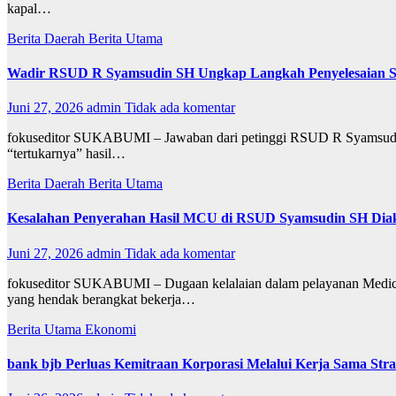
kapal…
Berita Daerah
Berita Utama
Wadir RSUD R Syamsudin SH Ungkap Langkah Penyelesaian S
Juni 27, 2026
admin
Tidak ada komentar
fokuseditor SUKABUMI – Jawaban dari petinggi RSUD R Syamsudin SH 
“tertukarnya” hasil…
Berita Daerah
Berita Utama
Kesalahan Penyerahan Hasil MCU di RSUD Syamsudin SH Diaku
Juni 27, 2026
admin
Tidak ada komentar
fokuseditor SUKABUMI – Dugaan kelalaian dalam pelayanan Medica
yang hendak berangkat bekerja…
Berita Utama
Ekonomi
bank bjb Perluas Kemitraan Korporasi Melalui Kerja Sama Stra