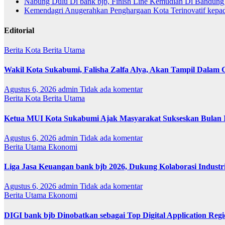
Nabung Dulu Di bank bjb, Finish Line Kemudian Di Bandung
Kemendagri Anugerahkan Penghargaan Kota Terinovatif kepa
Editorial
Berita Kota
Berita Utama
Wakil Kota Sukabumi, Falisha Zalfa Alya, Akan Tampil Dalam 
Agustus 6, 2026
admin
Tidak ada komentar
Berita Kota
Berita Utama
Ketua MUI Kota Sukabumi Ajak Masyarakat Sukseskan Bulan I
Agustus 6, 2026
admin
Tidak ada komentar
Berita Utama
Ekonomi
Liga Jasa Keuangan bank bjb 2026, Dukung Kolaborasi Industr
Agustus 6, 2026
admin
Tidak ada komentar
Berita Utama
Ekonomi
DIGI bank bjb Dinobatkan sebagai Top Digital Application Reg