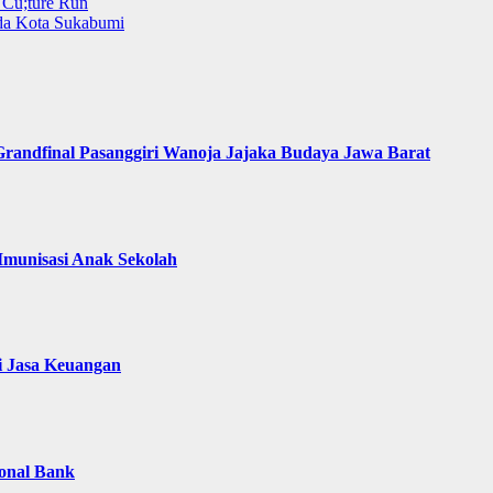
 Cu;ture Run
da Kota Sukabumi
Grandfinal Pasanggiri Wanoja Jajaka Budaya Jawa Barat
munisasi Anak Sekolah
i Jasa Keuangan
ional Bank