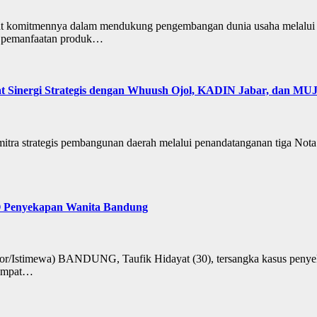
uat komitmennya dalam mendukung pengembangan dunia usaha melal
t pemanfaatan produk…
t Sinergi Strategis dengan Whuush Ojol, KADIN Jabar, dan MU
a strategis pembangunan daerah melalui penandatanganan tiga Not
PO Penyekapan Wanita Bandung
or/Istimewa) BANDUNG, Taufik Hidayat (30), tersangka kasus penye
sempat…