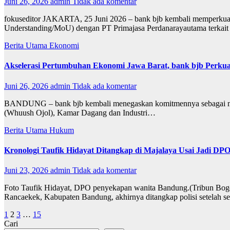
Juni 26, 2026
admin
Tidak ada komentar
fokuseditor JAKARTA, 25 Juni 2026 – bank bjb kembali memperk
Understanding/MoU) dengan PT Primajasa Perdanarayautama terkai
Berita Utama
Ekonomi
Akselerasi Pertumbuhan Ekonomi Jawa Barat, bank bjb Perkua
Juni 26, 2026
admin
Tidak ada komentar
BANDUNG – bank bjb kembali menegaskan komitmennya sebagai mitr
(Whuush Ojol), Kamar Dagang dan Industri…
Berita Utama
Hukum
Kronologi Taufik Hidayat Ditangkap di Majalaya Usai Jadi D
Juni 23, 2026
admin
Tidak ada komentar
Foto Taufik Hidayat, DPO penyekapan wanita Bandung.(Tribun Bog
Rancaekek, Kabupaten Bandung, akhirnya ditangkap polisi setelah 
Paginasi
1
2
3
…
15
Cari